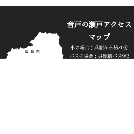
音戸の瀬戸アクセス
マップ
車の場合：呉駅から約20分
バスの場合：呉駅前バス停3
番乗り場
呉倉橋島線 波多見経由「藤
の脇」「桂浜」方面
「音戸渡船口」「清盛塚」バ
ス停下車
当サイトについて
© 2022 元音戸町地域おこし協力隊 K