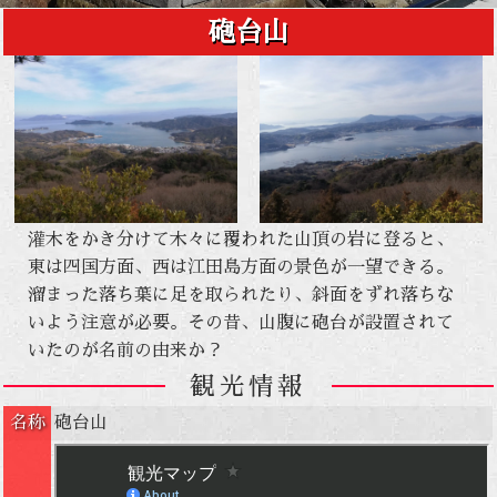
砲台山
灌木をかき分けて木々に覆われた山頂の岩に登ると、
東は四国方面、西は江田島方面の景色が一望できる。
溜まった落ち葉に足を取られたり、斜面をずれ落ちな
いよう注意が必要。その昔、山腹に砲台が設置されて
いたのが名前の由来か？
観光情報
名称
砲台山