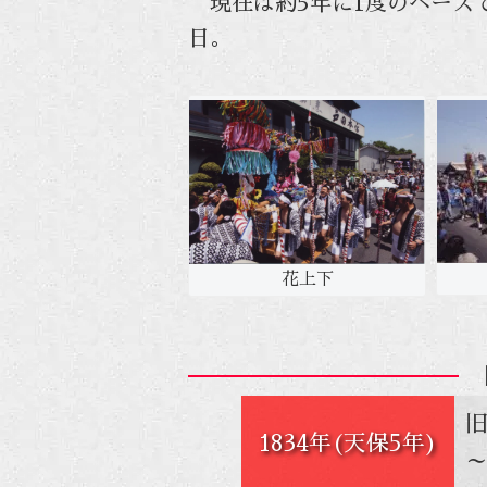
現在は約5年に1度のペースで
日。
花上下
旧
1834年(天保5年)