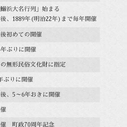
「鰯浜大名行列」始まる
後、1889年(明治22年)まで毎年開催
戦後初めての開催
6年ぶりに開催
町の無形民俗文化財に指定
年ぶりに開催
後、5～6年おきに開催
開催
催 町政70周年記念