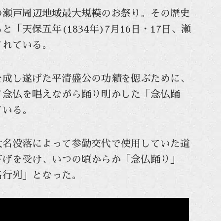
瀬戸周辺地域最大規模のお祭り。その歴史
「天保五年(1834年)7月16日・17日、瀬
されている。
成し遂げた平清盛公の功績を偲ぶために、
て念仏を唱えながら踊り明かした「念仏踊
ている。
名没落によって参勤交代で使用していた道
下げを受け、いつの頃からか「念仏踊り」
名行列」となった。