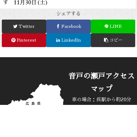
す 11月30日(土)
シェアする
Twitter
Facebook
LINE
Pinterest
LinkedIn
コピー
音戸の瀬戸アクセス
マップ
車の場合：呉駅から約20分
バスの場合：呉駅前バス停3
番乗り場
呉倉橋島線 波多見経由「藤
の脇」「桂浜」方面