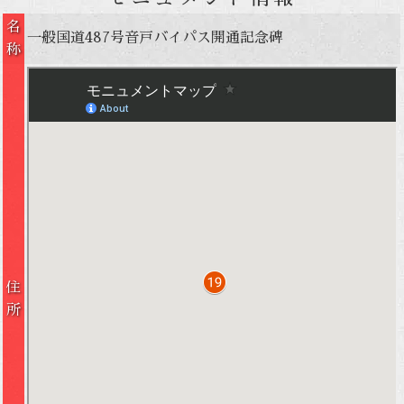
名
一般国道487号音戸バイパス開通記念碑
称
住
所