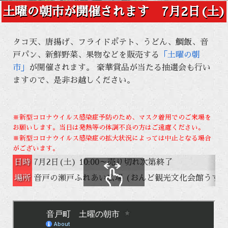
土曜の朝市が開催されます 7月2日(土)
タコ天、唐揚げ、フライドポテト、うどん、鯛飯、音
戸パン、新鮮野菜、果物などを販売する
「土曜の朝
市」
が開催されます。 豪華賞品が当たる抽選会も行い
ますので、是非お越しください。
※新型コロナウイルス感染症予防のため、マスク着用でのご来場を
お願いします。当日は発熱等の体調不良の方はご遠慮ください。
※新型コロナウイルス感染症の拡大状況によっては中止となる場合
がございます。
日時
7月2日(土) 10:00～売り切れ次第終了
場所
音戸の瀬戸ふれあい広場 (おんど観光文化会館うずし
スクロールできます