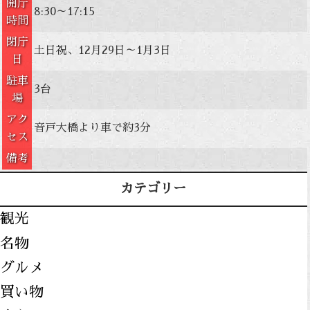
開庁
8:30～17:15
時間
閉庁
土日祝、12月29日～1月3日
日
駐車
3台
場
アク
音戸大橋より車で約3分
セス
備考
カテゴリー
観光
名物
グルメ
買い物